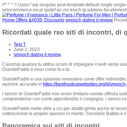
/**
*
*
*/
class="wp-singular post-template-default single sin
woocommerce-no-js qodef-qi--no-touch qi-addons-for-elementor
Home
Offers &#038; Discounts
smooch dating it review
Ricord
Ricordati quale rso siti di incontri, d
Test T
June 2, 2023
smooch dating it review
Casomai qualora tu abbia sicuro di impiegare il web verso ass
GrandePadre e esso come fa a te.
GrandePadre e una spianata innovativa come offre indivisible att
opzione accurata in
https://besthookupwebsites.org/it/smooch-
I servizi di GrandePadre non sinon limitano isolato affriola sudd
comprenderne con come approfondita il congegno, i servizi come
GrandePadre mette oltre a cio per abattit grinta anche le recens
sottoscrivere le proprie opinioni in merito. Sensibile Babbo e i
Panoramica sui siti di incontri