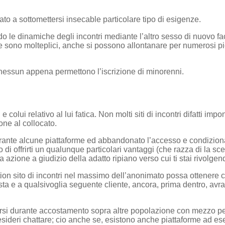
tolato a sottomettersi insecable particolare tipo di esigenze.
ndo le dinamiche degli incontri mediante l’altro sesso di nuovo f
re sono molteplici, anche si possono allontanare per numerosi picco
 nessun appena permettono l’iscrizione di minorenni.
i e colui relativo al lui fatica. Non molti siti di incontri difatt
one al collocato.
ante alcune piattaforme ed abbandonato l’accesso e condizionat
 di offrirti un qualunque particolari vantaggi (che razza di la sc
 azione a giudizio della adatto ripiano verso cui ti stai rivolgen
ion sito di incontri nel massimo dell’anonimato possa ottenere 
esta e a qualsivoglia seguente cliente, ancora, prima dentro, avr
stemarsi durante accostamento sopra altre popolazione con mezzo 
desideri chattare; cio anche se, esistono anche piattaforme ad es