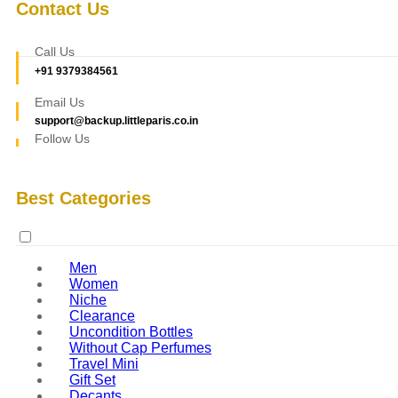
Contact Us
Call Us
+91 9379384561
Email Us
support@backup.littleparis.co.in
Follow Us
Best Categories
Men
Women
Niche
Clearance
Uncondition Bottles
Without Cap Perfumes
Travel Mini
Gift Set
Decants