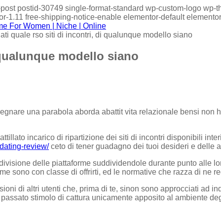
gle-post postid-30749 single-format-standard wp-custom-logo 
-1.11 free-shipping-notice-enable elementor-default elementor
ati quale rso siti di incontri, di qualunque modello siano
i qualunque modello siano
egnare una parabola aborda abattit vita relazionale bensi non h
illato incarico di ripartizione dei siti di incontri disponibili i
dating-review/
ceto di tener guadagno dei tuoi desideri e delle 
ivisione delle piattaforme suddividendole durante punto alle loro c
 sono con classe di offrirti, ed le normative che razza di ne re
ioni di altri utenti che, prima di te, sinon sono approcciati ad i
l passato stimolo di cattura unicamente apposito al ambiente degl