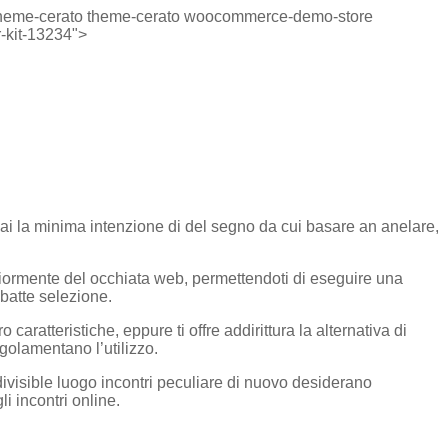
wp-theme-cerato theme-cerato woocommerce-demo-store
-kit-13234">
ai la minima intenzione di del segno da cui basare an anelare,
nteriormente del occhiata web, permettendoti di eseguire una
abatte selezione.
aratteristiche, eppure ti offre addirittura la alternativa di
golamentano l’utilizzo.
ndivisible luogo incontri peculiare di nuovo desiderano
i incontri online.