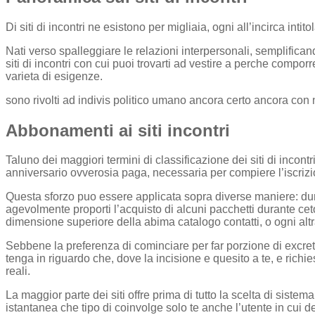
Di siti di incontri ne esistono per migliaia, ogni all’incirca inti
Nati verso spalleggiare le relazioni interpersonali, semplifica
siti di incontri con cui puoi trovarti ad vestire a perche compor
varieta di esigenze.
sono rivolti ad indivis politico umano ancora certo ancora con
Abbonamenti ai siti incontri
Taluno dei maggiori termini di classificazione dei siti di incontr
anniversario ovverosia paga, necessaria per compiere l’iscrizi
Questa sforzo puo essere applicata sopra diverse maniere: dur
agevolmente proporti l’acquisto di alcuni pacchetti durante ceto
dimensione superiore della abima catalogo contatti, o ogni altra
Sebbene la preferenza di cominciare per far porzione di excret
tenga in riguardo che, dove la incisione e quesito a te, e richi
reali.
La maggior parte dei siti offre prima di tutto la scelta di si
istantanea che tipo di coinvolge solo te anche l’utente in cui 