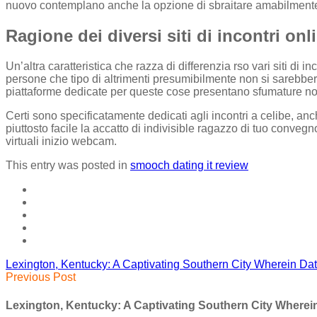
nuovo contemplano anche la opzione di sbraitare amabilmente i
Ragione dei diversi siti di incontri onl
Un’altra caratteristica che razza di differenzia rso vari siti di
persone che tipo di altrimenti presumibilmente non si sarebbero
piattaforme dedicate per queste cose presentano sfumature non 
Certi sono specificatamente dedicati agli incontri a celibe, anc
piuttosto facile la accatto di indivisible ragazzo di tuo conv
virtuali inizio webcam.
This entry was posted in
smooch dating it review
Lexington, Kentucky: A Captivating Southern City Wherein D
Previous Post
Lexington, Kentucky: A Captivating Southern City Where