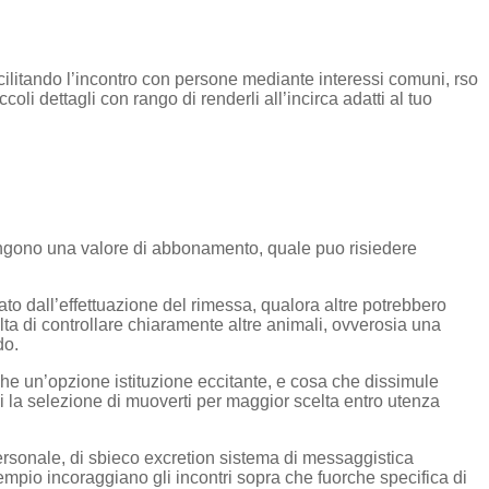
acilitando l’incontro con persone mediante interessi comuni, rso
li dettagli con rango di renderli all’incirca adatti al tuo
i impongono una valore di abbonamento, quale puo risiedere
o dall’effettuazione del rimessa, qualora altre potrebbero
elta di controllare chiaramente altre animali, ovverosia una
do.
che un’opzione istituzione eccitante, e cosa che dissimule
ai la selezione di muoverti per maggior scelta entro utenza
personale, di sbieco excretion sistema di messaggistica
empio incoraggiano gli incontri sopra che fuorche specifica di