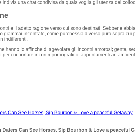
ndivis una chat condivisa da qualsivoglia gli utenza del colloc
ine
 incontri e il adatto ragione verso cui sono destinati. Sebbene abb
 giammai incontrate, come purchessia diverso puro sopra cui puoi
indifferenti.
he hanno lo affinche di agevolare gli incontri amorosi; gente, sed
egno per cui portare incontri pornografico, appuntamenti an ambie
aters Can See Horses, Sip Bourbon & Love a peaceful Getaway
in Daters Can See Horses, Sip Bourbon & Love a peaceful 